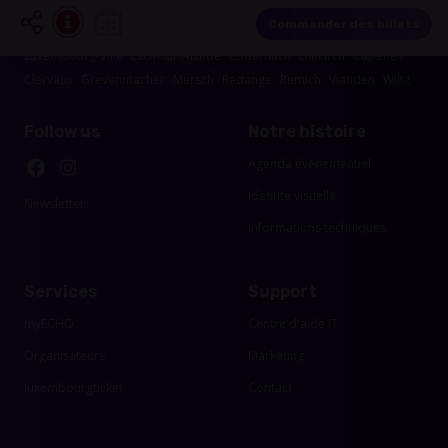
Les événements dans les alentours de votre
région
Commander des billets
Luxembourg-Ville
Esch-sur-Alzette
Echternach
Diekirch
Capellen
Clervaux
Grevenmacher
Mersch
Redange
Remich
Vianden
Wiltz
Follow us
Notre histoire
Agenda événementiel
Identité visuelle
Newsletter
Informations techniques
Services
Support
myECHO
Centre d'aide IT
Organisateurs
Marketing
luxembourgticket
Contact