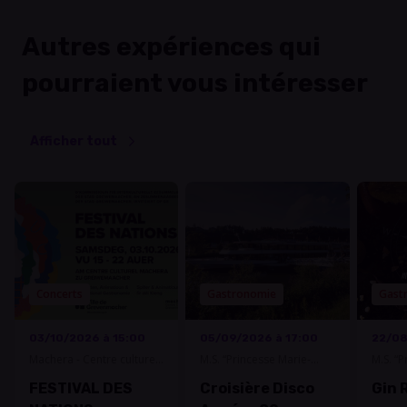
Autres expériences qui
pourraient vous intéresser
Afficher tout
Concerts
Gastronomie
Gast
03/10/2026 à 15:00
05/09/2026 à 17:00
22/08
Machera - Centre culturel
M.S. “Princesse Marie-
M.S. “P
Grevenmacher
Astrid”
Astrid”
FESTIVAL DES
Croisière Disco
Gin 