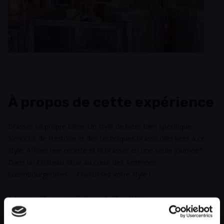
À propos de cette expérience
Brasser sa propre bière. Un style de bière bien spécifique.
S’enrichir de l’Histoire et des techniques brassicoles liées à ce
style. Affiner une recette et la brasser en une seule journée*.
Dans un Château situé au cœur des Ardennes
luxembourgeoises … Choisissez votre style !
Adresse : 35, rue du Château, L-9516 Wiltz
Horaire : 9h00 – 17h30. Repas de midi libre.
Prix : 65 € par personne (y compris pause-café, dégustations,