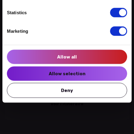
Créer un compte myECHO
Statistics
Leaflet
|
©
OpenStreetMap
contributors
Suivez-nous :
Monument / Patrimoine culturel
Marketing
Newsletter
Château de Wiltz
2 expériences
Allow all
35 rue du Château | L-9516 WILTZ
Allow selection
Voir plus de ce lieu
Deny
Voir l’itinéraire