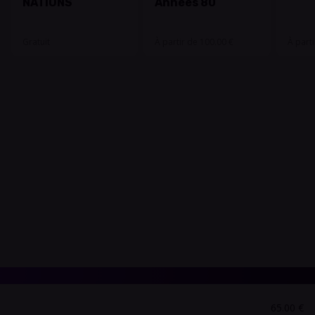
NATIONS
Années 80
Gratuit
À partir de 100.00 €
À part
65.00 €