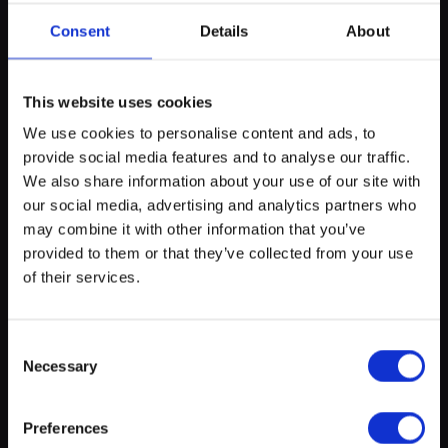
support didactique et produit fini*). Maximum 10 personnes par
Consent
Details
About
Séminaire.
* Un mois après le Séminaire, chaque participant pourra venir
chercher (au minimum) 10 bouteilles (33 cl) de la bière brassée
This website uses cookies
lors du Séminaire.
We use cookies to personalise content and ads, to
provide social media features and to analyse our traffic.
myECHO
We also share information about your use of our site with
our social media, advertising and analytics partners who
votre agenda personnalisé
en quelques
Emplacement
clics !
may combine it with other information that you’ve
provided to them or that they’ve collected from your use
of their services.
+
−
Consent
Necessary
Selection
Preferences