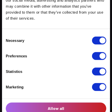
our social media, advertising and analytics partners who
votre agenda personnalisé
en quelques
Organisateurs: Cube 521
clics !
may combine it with other information that you’ve
provided to them or that they’ve collected from your use
Contactez-nous
of their services.
521521
info@cube521.lu
Consent
Necessary
Selection
http://www.cube521.lu
Preferences
Créer un compte myECHO
Statistics
Emplacement
Suivez-nous :
Marketing
+
Newsletter
−
Allow all