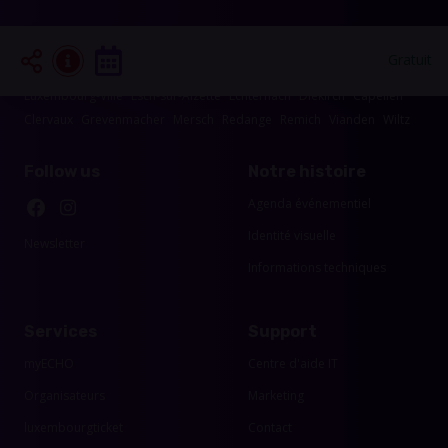
Les événements dans les alentours de votre
région
Gratuit
Luxembourg-Ville
Esch-sur-Alzette
Echternach
Diekirch
Capellen
Clervaux
Grevenmacher
Mersch
Redange
Remich
Vianden
Wiltz
Follow us
Notre histoire
Agenda événementiel
Identité visuelle
Newsletter
Informations techniques
Services
Support
myECHO
Centre d'aide IT
Organisateurs
Marketing
luxembourgticket
Contact