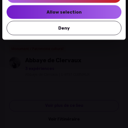
Allow selection
Deny
Leaflet
|
©
OpenStreetMap
contributors
Monument / Patrimoine culturel
Abbaye de Clervaux
3 expériences
Abbaye de Clervaux | L-9737 CLERVAUX
Voir plus de ce lieu
Voir l’itinéraire