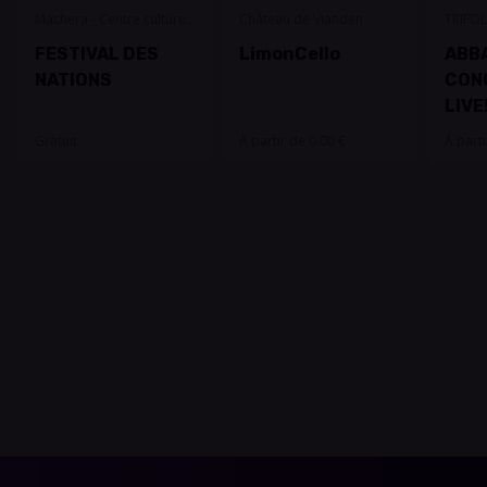
Machera - Centre culturel
Château de Vianden
TRIFOL
Grevenmacher
FESTIVAL DES
LimonCello
ABBA
NATIONS
CON
LIVE
Gratuit
À partir de 0.00 €
À parti