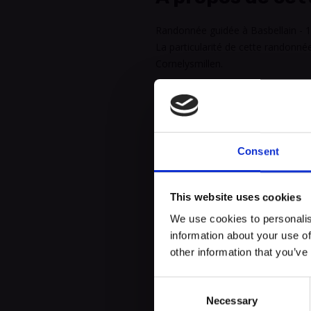
Randonnée guidée à Basbellain - 1
La particularité de cette randonnée 
Cornelysmillen.
Organisateurs: 
Consent
Contactez-nous
This website uses cookies
24514881
We use cookies to personalis
info@visittroisvierges.lu
information about your use of
http://www.visittroisvierg
other information that you’ve
Consent
Necessary
Selection