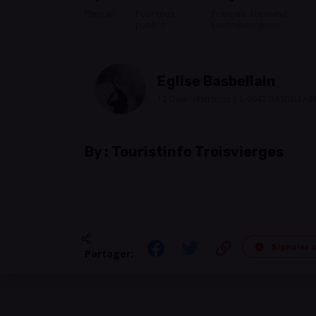
Plein air
Pour tous
Français, Allemand,
publics
Luxembourgeois
Eglise Basbellain
12 Duarrefstrooss | L-9942 BASBELLAI
By :
Touristinfo Troisvierges
Signaler 
Partager: