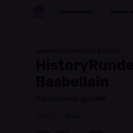
Événements
Lieux év
samedi 05/09/2026 à 10:00
HistoryRund
Basbellain
Randonnée guidée
Nature
Autres
Espace
Public
Langue