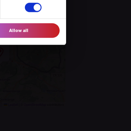
Allow all
Leaflet
|
©
OpenStreetMap
contributors