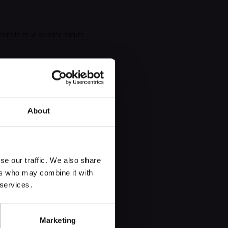
turelle et le sentier nature
About
se our traffic. We also share
ers who may combine it with
 services.
Marketing