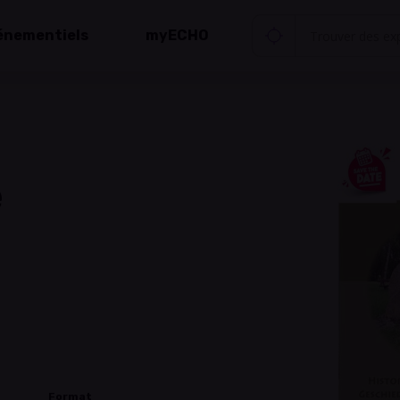
énementiels
myECHO
e
Format