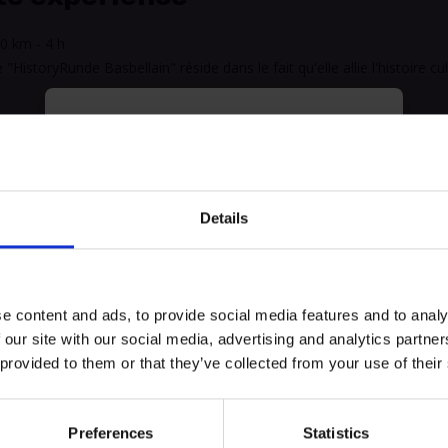
0 km - 4 h.
"HistoryRunde Basbellain" réside dans le fait qu'elle allie l'histoire cul
myECHO
votre agenda personnalisé
en quelques
clics !
Touristinfo Troisvierges
Details
e content and ads, to provide social media features and to analy
 our site with our social media, advertising and analytics partn
es.lu
 provided to them or that they’ve collected from your use of their
Preferences
Statistics
Créer un compte myECHO