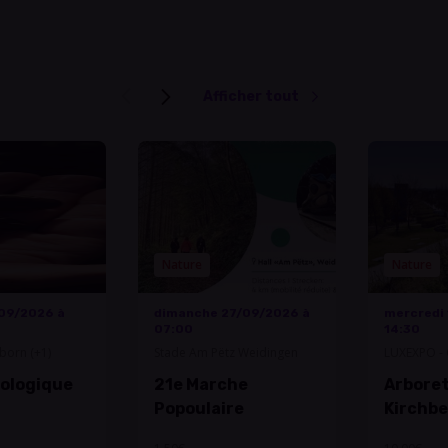
Afficher tout
Nature
Nature
09/2026 à
dimanche 27/09/2026 à
mercredi
07:00
14:30
born (+1)
Stade Am Pëtz Weidingen
LUXEXPO - 
d'Expositi
ologique
21e Marche
Arbore
Popoulaire
Kirchb