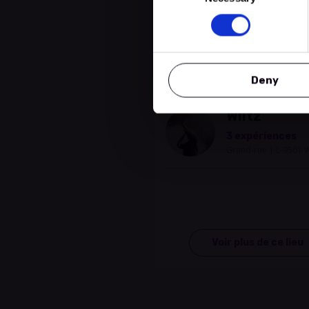
Emplacement
Deny
Ville
Wiltz
3 expériences
Grand-rue | L-9501 
Voir plus de ce lieu