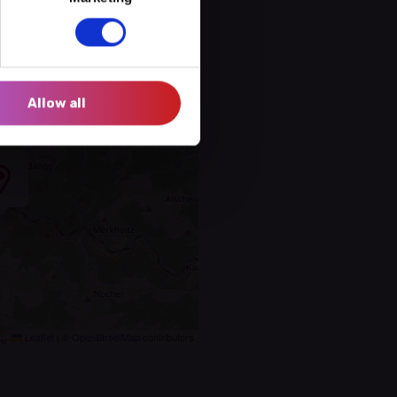
Allow all
Leaflet
|
©
OpenStreetMap
contributors