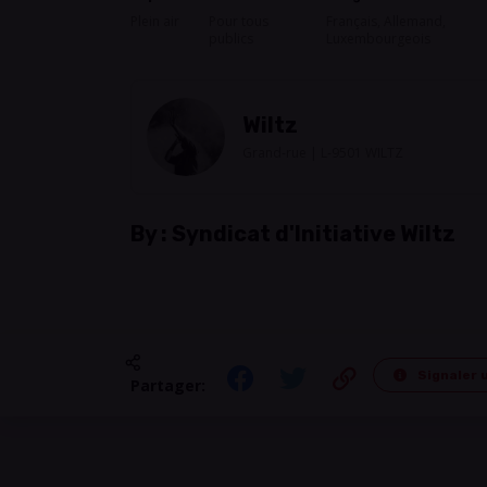
Plein air
Pour tous
Français, Allemand,
publics
Luxembourgeois
Wiltz
Grand-rue | L-9501 WILTZ
By :
Syndicat d'Initiative Wiltz
Signaler 
Partager: