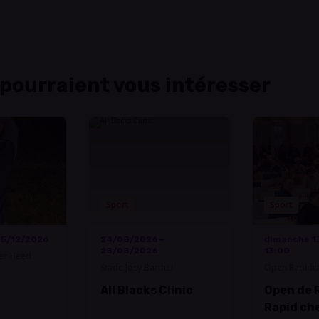
 pourraient vous intéresser
Sport
Sport
15/12/2026
24/08/2026—
dimanche 1
28/08/2026
13:00
er Heed
Stade Josy Barthel
Open Rapidch
All Blacks Clinic
Open de 
Rapid ch