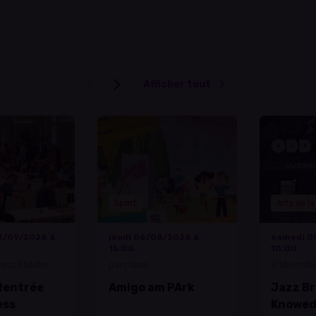
Afficher tout
Sport
Arts de l
3/09/2026 à
jeudi 06/08/2026 à
samedi 0
15:00
10:00
ess Philidor
parc laval
Schluechth
Hollerich
Rentrée
Amigo am PArk
Jazz Br
ess
Knowed