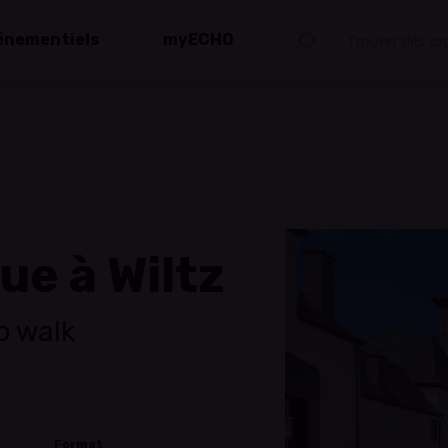
énementiels
myECHO
e à Wiltz
o walk
Format