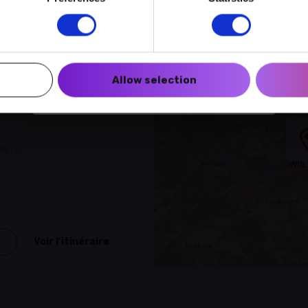
Créer un compte myECHO
Suivez-nous :
Allow selection
Newsletter
+
−
WILTZ
Voir l’itinéraire