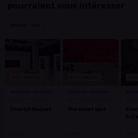
pourraient vous intéresser
Afficher tout
Expos & Musées
Expos & Musées
Arts 
03/06/26—25/09/26
04/07/26—12/09/26
27/08
Galerie l'Indépendance -
Schëfflenger Konschthaus
ManuKu
Banque Internationale à
ASBL
Chantal Maquet
the sweet spot
Cour
Luxembourg
Enf
Gratuit
Gratuit
22.00€