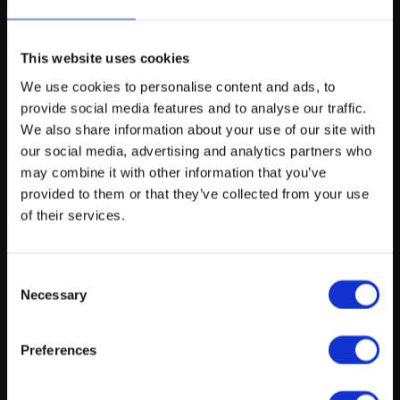
This website uses cookies
2. Marché des producteurs
We use cookies to personalise content and ads, to
Les visiteurs sont invités à découvrir la richesse du terroir
provide social media features and to analyse our traffic.
luxembourgeois à travers une sélection de stands tenus par des
myECHO
We also share information about your use of our site with
producteurs régionaux. Ce moment privilégié sera également
our social media, advertising and analytics partners who
votre agenda personnalisé
en quelques
l’occasion de déguster des produits exclusifs créés spécialement
clics !
may combine it with other information that you’ve
pour la LUGA 2025. Parmi ces éditions spéciales figurent, entre
provided to them or that they’ve collected from your use
autres, les bières édition spéciale LUGA élaborées par la
of their services.
Brasserie Simon, le pain LUGA conçu avec la maison Fischer,
ainsi qu’une saucisse spéciale de la Chambre d’Agriculture aux
herbes aromatiques issues de la gamme Téi vum Séi.
Consent
Necessary
Selection
Preferences
3. Food village
Créer un compte myECHO
Au cœur du « Food village », les visiteurs pourront également
profiter de la présence de clubs et associations locales, qui