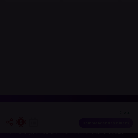
Gratuit
Les événements dans les alentours de votre
région
Commander des billets
Luxembourg-Ville
Esch-sur-Alzette
Echternach
Diekirch
Capellen