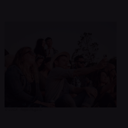
© LUGA - https://luga.lu