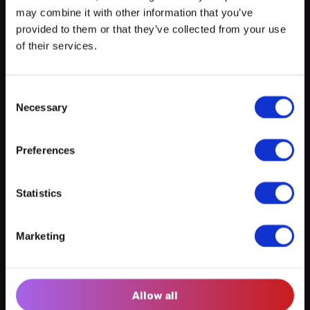
clics !
may combine it with other information that you’ve
provided to them or that they’ve collected from your use
adulte: 25€ enfant (-11): 15€
of their services.
LU72 0030 7964 5830 1000
Consent
inscriptions jusqu'au 15.11.2025: jmarie@niessen.lu
Necessary
Selection
Preferences
Créer un compte myECHO
Emplacement
Statistics
+
Suivez-nous :
Marketing
−
Newsletter
Allow all