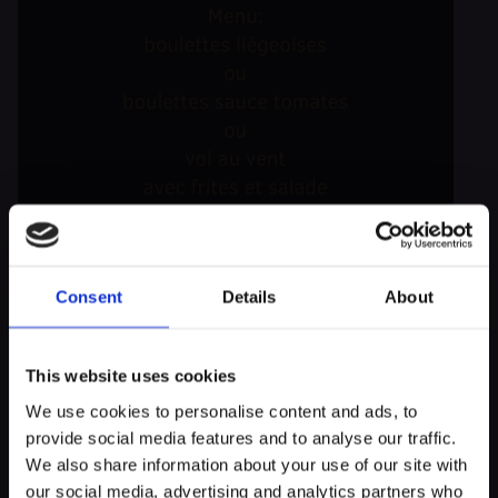
Consent
Details
About
À propos de cette expérience
This website uses cookies
We use cookies to personalise content and ads, to
Niklosfest mat den Weeltzer Turner
provide social media features and to analyse our traffic.
myECHO
We also share information about your use of our site with
Menu: boulettes liégeoises ou boulettes sauce tomates ou vol
our social media, advertising and analytics partners who
votre agenda personnalisé
en quelques
au vent avec frites et salade