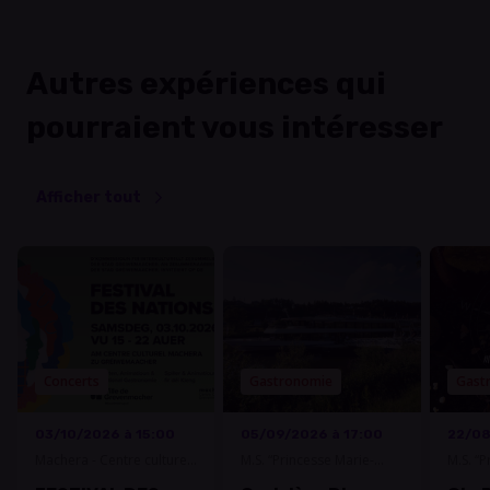
Autres expériences qui
pourraient vous intéresser
Afficher tout
Concerts
Gastronomie
Gast
03/10/2026 à 15:00
05/09/2026 à 17:00
22/08
Machera - Centre culturel
M.S. “Princesse Marie-
M.S. “P
Grevenmacher
Astrid”
Astrid”