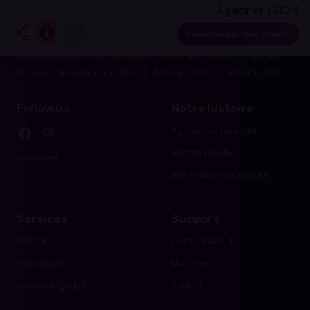
À partir de 15.00 €
Les événements dans les alentours de votre
région
Commander des billets
Luxembourg-Ville
Esch-sur-Alzette
Echternach
Diekirch
Capellen
Clervaux
Grevenmacher
Mersch
Redange
Remich
Vianden
Wiltz
Follow us
Notre histoire
Agenda événementiel
Identité visuelle
Newsletter
Informations techniques
Services
Support
myECHO
Centre d'aide IT
Organisateurs
Marketing
luxembourgticket
Contact