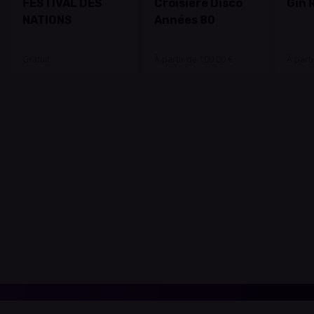
FESTIVAL DES
Croisière Disco
Gin 
NATIONS
Années 80
Gratuit
À partir de 100.00 €
À part