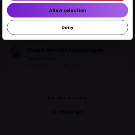
Allow selection
Leaflet
|
©
OpenStreetMap
contributors
Deny
Complexe sportif
Stade Am Pëtz Weidingen
1 expérience
10 Am Pëtz | L-9579 WEIDINGEN
Voir plus de ce lieu
Voir l’itinéraire