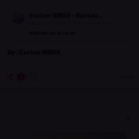
Escher BiBSS - Bureau
d'information Besoins
24 rue Louis Pasteur | L-4276 Esch-sur-Alzette
spécifiques & Seniors
Afficher sur la carte
By :
Escher BIBSS
Gratuit