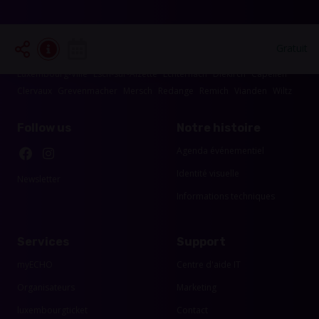
Les événements dans les alentours de votre
région
Gratuit
Luxembourg-Ville
Esch-sur-Alzette
Echternach
Diekirch
Capellen
Clervaux
Grevenmacher
Mersch
Redange
Remich
Vianden
Wiltz
Follow us
Notre histoire
Agenda événementiel
Identité visuelle
Newsletter
Informations techniques
Services
Support
myECHO
Centre d'aide IT
Organisateurs
Marketing
luxembourgticket
Contact