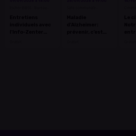
09/09/2026 à 14:00
28/09/2026 à 19:00
15/11
Escher BiBSS - Bureau
Salle communale
Cimeti
d'information Besoins
Mondorf-les-Bains
Luxem
Entretiens
Maladie
Le c
spécifiques & Seniors
individuels avec
d’Alzheimer:
Not
l'Info-Zenter
prévenir, c’est
entr
Demenz au
possible?
mém
Gratuit
Gratuit
Gratuit
Escher BiBSS