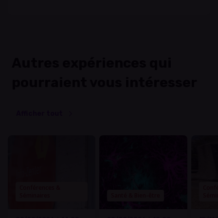
Autres expériences qui
pourraient vous intéresser
Afficher tout
Conférences &
Conf
Séminaires
Santé & Bien-être
Sémi