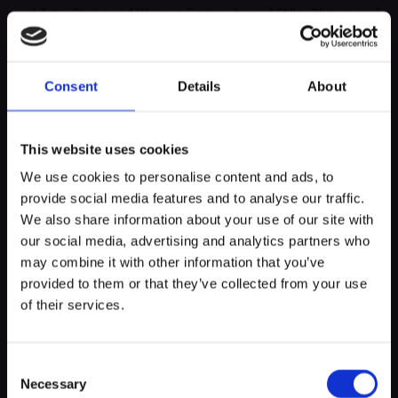
und Äste, Steine und Wasser, Geräusche und Stille, Blumen und
Beeren.
Die Kinder erleben, ertasten, erfahren und
erfühlen die Natur.
Spiele, Lieder und viel
Bewegung begleiten den Ausflug in den Wald.
Consent
Details
About
Bitte mitbringen: Wettergerechte Kleidung, von Kopf bis
Fuß!
This website uses cookies
We use cookies to personalise content and ads, to
Treffpunkt:
Grillplatz Kaul, Wiltz
provide social media features and to analyse our traffic.
Zielgruppe:
Kinder im Alter von 2-4 Jahren und eine
myECHO
We also share information about your use of our site with
Begleitperson
our social media, advertising and analytics partners who
votre agenda personnalisé
en quelques
Information:
info@ewb.lu
clics !
may combine it with other information that you’ve
provided to them or that they’ve collected from your use
of their services.
Emplacement
Consent
Necessary
Selection