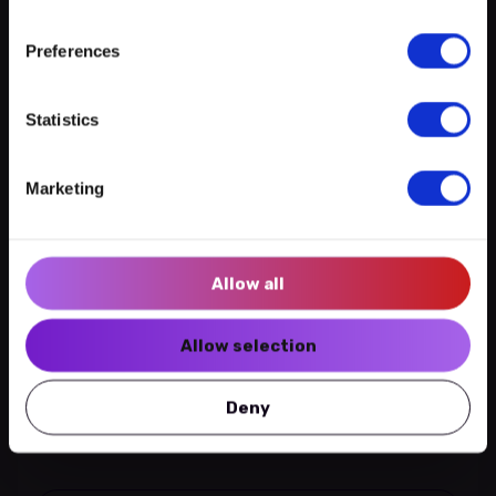
+
−
Preferences
Créer un compte myECHO
Statistics
Suivez-nous :
Marketing
Newsletter
Leaflet
|
©
OpenStreetMap
contributors
Allow all
Ville
Wiltz
Allow selection
3 expériences
Grand-rue | L-9501 WILTZ
Deny