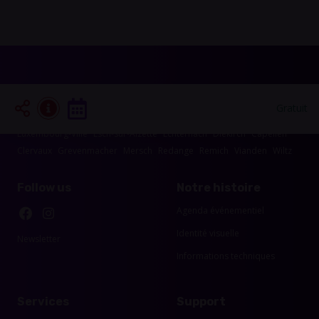
Les événements dans les alentours de votre
Gratuit
région
Luxembourg-Ville
Esch-sur-Alzette
Echternach
Diekirch
Capellen
Clervaux
Grevenmacher
Mersch
Redange
Remich
Vianden
Wiltz
Follow us
Notre histoire
Agenda événementiel
Identité visuelle
Newsletter
Informations techniques
Services
Support