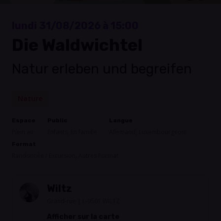
lundi 31/08/2026 à 15:00
Die Waldwichtel
Natur erleben und begreifen
Nature
Espace
Public
Langue
Plein air
Enfants, En famille
Allemand, Luxembourgeois
Format
Randonnée / Excursion, Autres Format
Wiltz
Grand-rue | L-9501 WILTZ
Afficher sur la carte