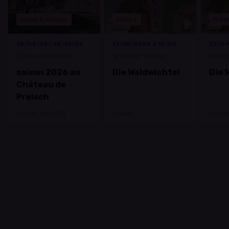
Expos & Musées
Nature
Natu
18/04/26—18/10/26
13/10/2026 à 15:00
22/09
Château de Preisch
Spielplatz "Bei der
P&R Ko
Antenn"
saison 2026 au
Die Waldwichtel
Die 
Château de
Preisch
À partir de 6.00 €
Gratuit
Gratuit