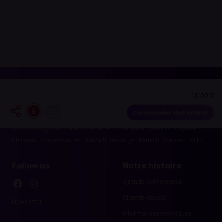
10.00 €
Les événements dans les alentours de votre
région
Commander des billets
Luxembourg-Ville
Esch-sur-Alzette
Echternach
Diekirch
Capellen
Clervaux
Grevenmacher
Mersch
Redange
Remich
Vianden
Wiltz
Follow us
Notre histoire
Agenda événementiel
Identité visuelle
Newsletter
Informations techniques