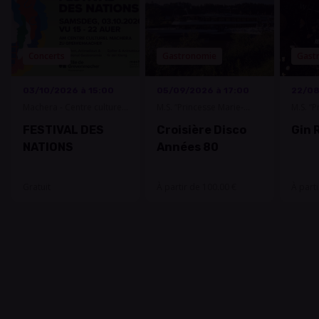
Concerts
Gastronomie
Gast
03/10/2026 à 15:00
05/09/2026 à 17:00
22/08
Machera - Centre culturel
M.S. “Princesse Marie-
M.S. “P
Grevenmacher
Astrid”
Astrid”
FESTIVAL DES
Croisière Disco
Gin 
NATIONS
Années 80
Gratuit
À partir de 100.00 €
À part