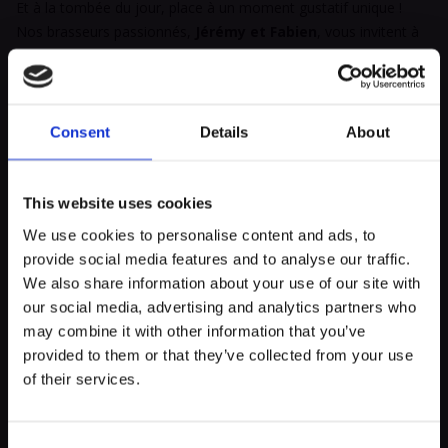
Et à la tombée du jour, place à un moment gustatif unique !
Nos brasseurs passionnés,
Jérémy et Fabien
, vous invitent à
une
dégustation exclusive de bières d’hiver
. Découvrez
leurs nouvelles créations spécialement brassées pour la saison :
des bières aux
notes réchauffantes
,
parfois épicées
, et
toujours pleines de caractère.
Consent
Details
About
Que vous soyez amateur de houblon ou simple curieux, cette
soirée sera l’occasion parfaite de
partager un bon
moment
entre amis, de
trinquer à la magie de Noël
et
This website uses cookies
de
célébrer la fin d’année dans une ambiance
We use cookies to personalise content and ads, to
authentique et joyeuse
.
provide social media features and to analyse our traffic.
Rendez-vous le 12 décembre 2025 au Café Jhang
myECHO
We also share information about your use of our site with
Primus
pour une soirée gourmande, festive et pleine de
our social media, advertising and analytics partners who
votre agenda personnalisé
en quelques
découvertes brassicoles !
clics !
may combine it with other information that you’ve
provided to them or that they’ve collected from your use
of their services.
Emplacement
Consent