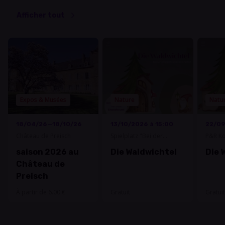
Afficher tout
Expos & Musées
Nature
Natu
18/04/26—18/10/26
13/10/2026 à 15:00
22/09
Château de Preisch
Spielplatz "Bei der
P&R Ko
Antenn"
saison 2026 au
Die Waldwichtel
Die 
Château de
Preisch
À partir de 6.00 €
Gratuit
Gratuit