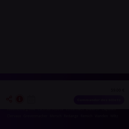
59.00 €
Les événements dans les alentours de votre
région
Commander des billets
Luxembourg-Ville
Esch-sur-Alzette
Echternach
Diekirch
Capellen
Clervaux
Grevenmacher
Mersch
Redange
Remich
Vianden
Wiltz