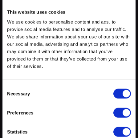
This website uses cookies
We use cookies to personalise content and ads, to
provide social media features and to analyse our traffic.
Emplacement
myECHO
We also share information about your use of our site with
our social media, advertising and analytics partners who
votre agenda personnalisé
en quelques
clics !
+
may combine it with other information that you’ve
provided to them or that they’ve collected from your use
−
of their services.
Consent
Necessary
Selection
Preferences
Leaflet
|
©
OpenStreetMap
contributors
Créer un compte myECHO
Ecole / Education
Statistics