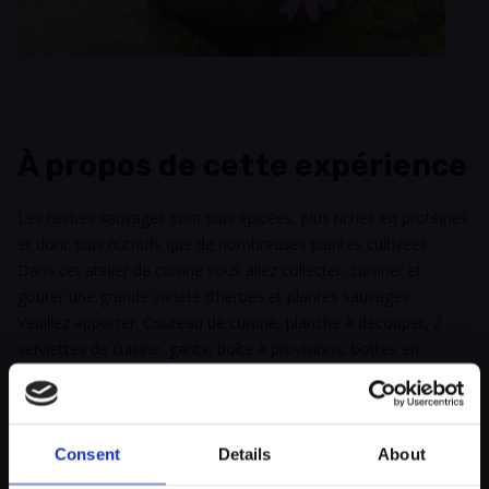
À propos de cette expérience
Les herbes sauvages sont plus épicées, plus riches en protéines
et donc plus nutritifs que de nombreuses plantes cultivées.
Dans cet atelier de cuisine vous allez collecter, cuisiner et
goûter une grande variété d’herbes et plantes sauvages.
Veuillez apporter: Couteau de cuisine, planche à découper, 2
serviettes de cuisine, gants, boîte à provisions, bottes en
caoutchouc/chaussures solides, panier.
Inscription: Club Haus op der Heed
Tel: 998236
Consent
Details
About
Mail: heed@clubhaiser.lu