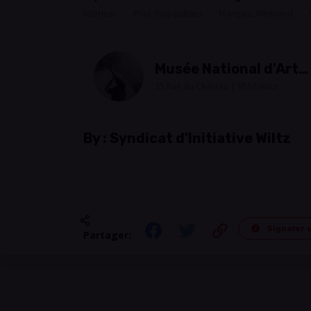
Intérieur
Pour tous publics
Français, Allemand
Musée National d'Art
Brassicole
35 Rue du Château | 9516 Wiltz
By :
Syndicat d'Initiative Wiltz
Signaler 
Partager: