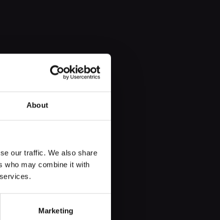
About
se our traffic. We also share
ers who may combine it with
 de la bière et vous fait déguster
 services.
Marketing