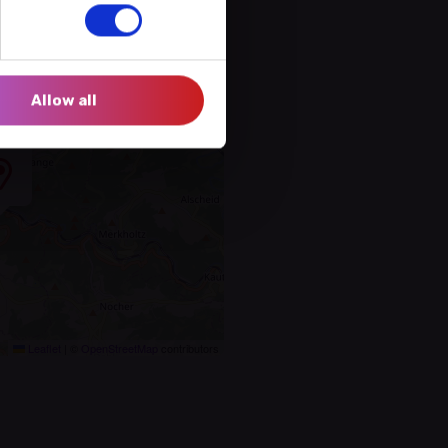
Allow all
Leaflet
|
©
OpenStreetMap
contributors