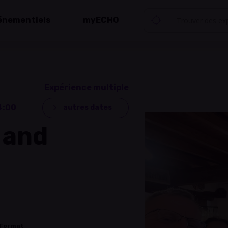
énementiels
myECHO
Expérience multiple
4:00
autres dates
 and
Format