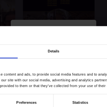
myECHO
votre agenda personnalisé
en quelques
clics !
Details
te expérience
e content and ads, to provide social media features and to analy
 our site with our social media, advertising and analytics partn
musée, notre maître brasseur vous explique les bases de la fabrication
 provided to them or that they’ve collected from your use of their
Preferences
Statistics
Créer un compte myECHO