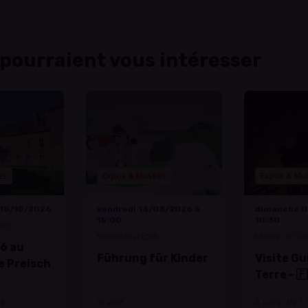
 pourraient vous intéresser
es
Expos & Musées
Expos & Mu
18/10/2026
vendredi 14/08/2026 à
dimanche 0
15:00
10:30
isch
Konschthal Esch
Musée de l'A
6 au
Martelange
Führung für Kinder
Visite G
e Preisch
Terre - 
 €
Gratuit
À partir de 1.