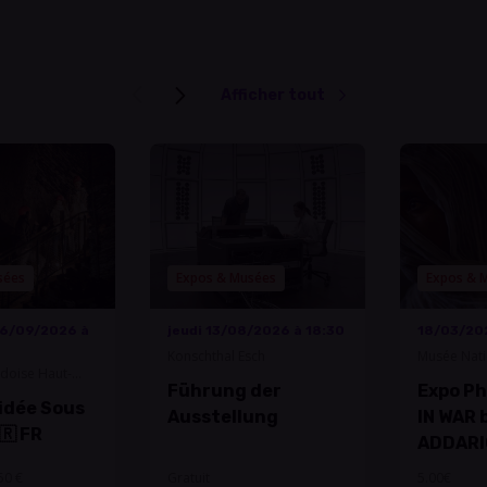
Afficher tout
sées
Expos & Musées
Expos & 
6/09/2026 à
jeudi 13/08/2026 à 18:30
18/03/20
Konschthal Esch
Musée Nati
rdoise Haut-
Résistance
Führung der
Expo Ph
uidée Sous
Ausstellung
IN WAR 
🇷 FR
ADDARI
Esch/A
50 €
Gratuit
5.00€