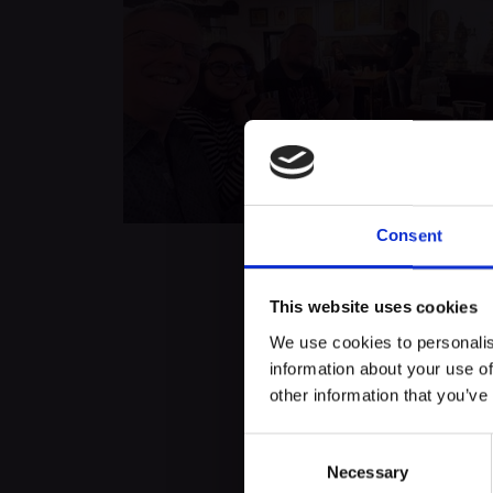
Consent
This website uses cookies
À propos de cet
We use cookies to personalis
information about your use of
Après une courte visite guidée du 
other information that you’ve
différentes sortes de bières.
Consent
Necessary
Selection