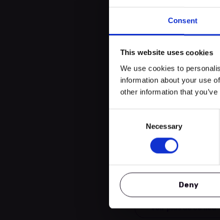
De mi-avril à mi-septembre, ils emb
Sûre, la Centrale ornithologique 
Consent
martinets et en apprendrons davanta
This website uses cookies
We use cookies to personalis
information about your use of
Emplacement
other information that you’ve
Consent
Gare de Wil
Necessary
Selection
Pas d’expérienc
0 Av. de la Gare | 95
Deny
Voir plus de ce lieu