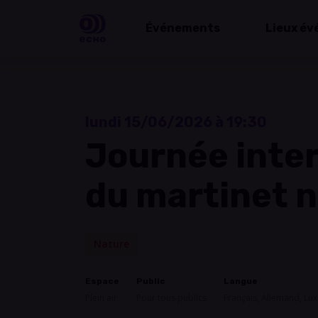
Événements
Lieux év
lundi 15/06/2026 à 19:30
Journée inte
du martinet n
Nature
Espace
Public
Langue
Plein air
Pour tous publics
Français, Allemand, L