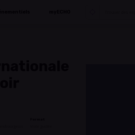
énementiels
myECHO
rnationale
oir
Format
uxembourgeois
Visite guidée