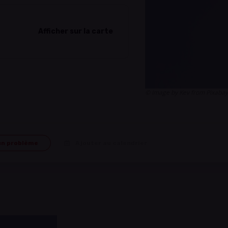
Afficher sur la carte
© Image by Kev from Pixaba
un problème
Ajouter au calendrier