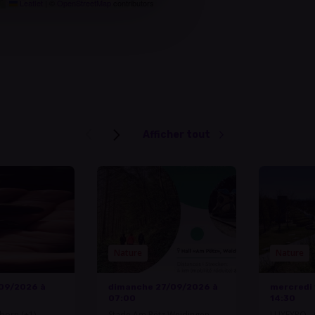
Leaflet
|
©
OpenStreetMap
contributors
Afficher tout
Nature
Nature
09/2026 à
dimanche 27/09/2026 à
mercredi
07:00
14:30
born (+1)
Stade Am Pëtz Weidingen
LUXEXPO - 