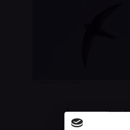
© Image by Kev from Pixabay
À propos de cet
Les martinets sont de véritables ac