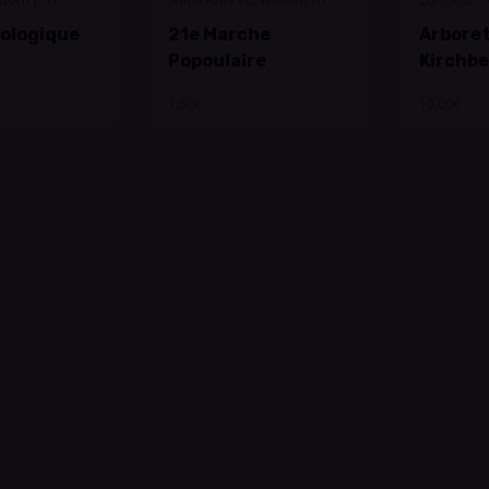
d'Expositi
ologique
21e Marche
Arbore
Popoulaire
Kirchb
1.50€
10.00€