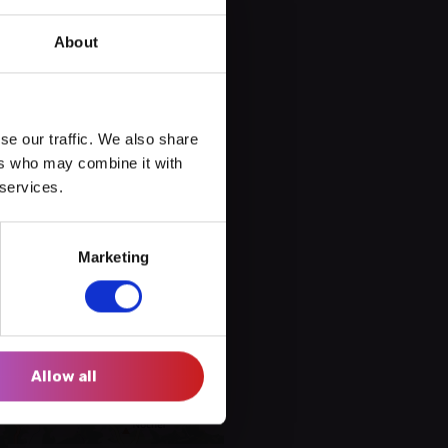
 », le Parc naturel de la Haute-
aquelle nous observerons les
About
er.
se our traffic. We also share
ers who may combine it with
 services.
Marketing
Allow all