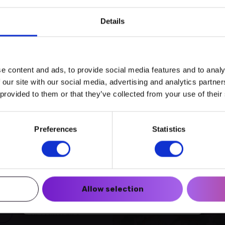
ellissent notre ciel. À l’occasion de la « Journée mondiale du martinet
clics !
et natur&ëmwelt vous invitent à une excursion commune au cours de l
Details
ge sur les caractéristiques qui rendent cet oiseau unique si particuli
e content and ads, to provide social media features and to analy
 our site with our social media, advertising and analytics partn
 provided to them or that they’ve collected from your use of their
+
tz
Preferences
Statistics
Créer un compte myECHO
−
es
40 Wiltz
Suivez-nous :
Allow selection
Newsletter
Voir l’itinéraire