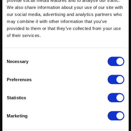
provide social media features and to analyse our traffic.
+
myECHO
We also share information about your use of our site with
−
our social media, advertising and analytics partners who
Ihre personalisierte Agenda
in nur wenigen
Klicks !
may combine it with other information that you’ve
provided to them or that they’ve collected from your use
of their services.
Consent
Necessary
Selection
Leaflet
|
©
OpenStreetMap
contributors
Schule / Bildung
Preferences
Ein myECHO-Konto erstellen
Lycée Edward Steichen Clervaux
Statistics
Keine Erlebnisse
1 rue Edward Steichen | L-9701 CLERVAUX
Folgen Sie uns:
Marketing
Newsletter