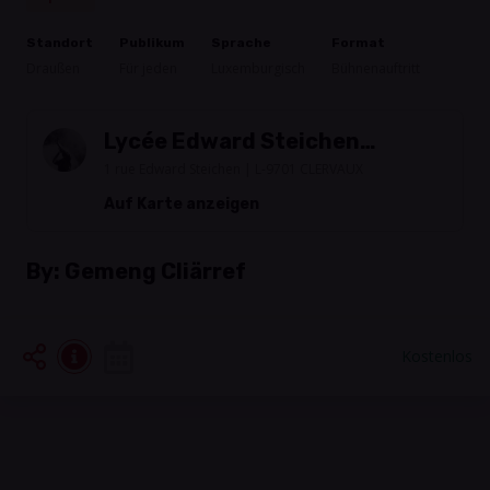
Standort
Publikum
Sprache
Format
Draußen
Für jeden
Luxemburgisch
Bühnenauftritt
Lycée Edward Steichen
Clervaux
1 rue Edward Steichen | L-9701 CLERVAUX
Auf Karte anzeigen
By:
Gemeng Cliärref
Kostenlos