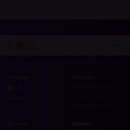
Veranstaltungen die in Ihrer Region
Kostenlos
stattfinden
Luxemburg-Stadt
Esch-sur-Alzette
Echternach
Diekirch
Capellen
Clervaux
Grevenmacher
Mersch
Redange
Remich
Vianden
Wiltz
Follow us
Über uns
Veranstaltungskalender
Corporate Identity
Newsletter
Technische Informationen
Services
Support