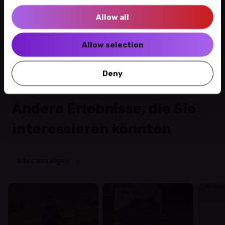
Mehr über diesen Veranstaltungsort
Allow all
Wegbeschreibung
Allow selection
Deny
Andere Erlebnisse, die Sie
interessieren könnten
Alles anzeigen