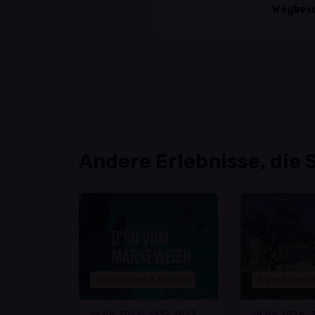
Wegbesc
Andere Erlebnisse, die 
Expositionen & Museen
Expositionen
19.06.2022—31.12.2027
18.04.2026—1