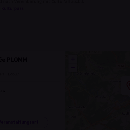
nach Vereinbarung mit Cultur’all a.s.b.l.
 Kulturpass
+
ée PLOMM
−
rt | L-9537
hen
Veranstaltungsort