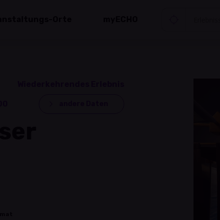
anstaltungs-Orte
myECHO
Wiederkehrendes Erlebnis
00
andere Daten
ser
rmat