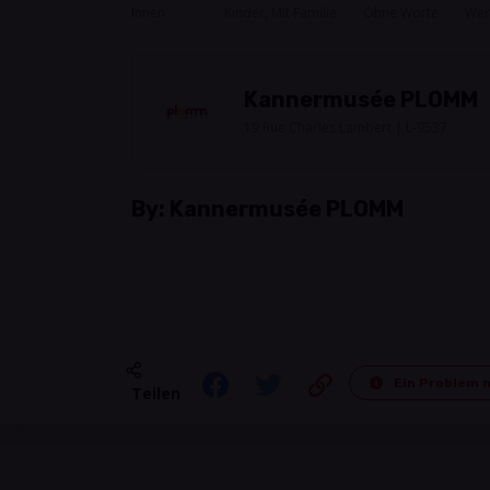
Innen
Kinder, Mit Familie
Ohne Worte
Wer
Kannermusée PLOMM
19 Rue Charles Lambert | L-9537
By:
Kannermusée PLOMM
Ein Problem 
Teilen