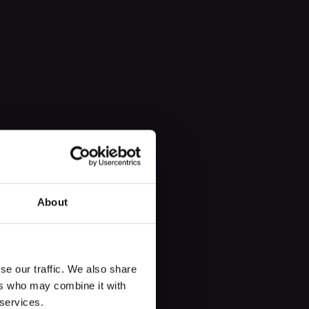
About
se our traffic. We also share
le Räume zu erschaffen. Im
ers who may combine it with
e Ideen für Konstruktionen, die
 services.