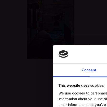
Consent
Über dieses Erl
This website uses cookies
We use cookies to personalis
In diesem Raum sind Kinder dazu ei
information about your use of
Mittelpunkt stehen kreatives Ges
other information that you’ve
ausprobiert und weiterentwickelt 