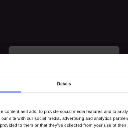
myECHO
Ihre personalisierte Agenda
in nur wenigen
Klicks !
Details
ebnis
e content and ads, to provide social media features and to analy
ngeladen, mit vielfältigen Materialien eigene Hütten und fantasievol
 our site with our social media, advertising and analytics partn
talten und gemeinsames Entdecken. Dabei entstehen immer wieder neu
 provided to them or that they’ve collected from your use of their
werden.