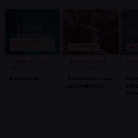
Expositionen &
Museen
Lokale Aktivität
Ande
19.06.22—31.12.27
18.09.26—04.10.26
20.08
Maison de Soins : Am
Ettelbruck - Däichwisen
Echter
Schmettbesch-Novelia
Sculptures
Hierschtkiermes
Stad
zu Ettelbrück
Ech
Klas
Kostenlos
Kostenlos
5.00€