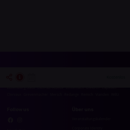
Veranstaltungen die in Ihrer Region
Kostenlos
stattfinden
Luxemburg-Stadt
Esch-sur-Alzette
Echternach
Diekirch
Capellen
Clervaux
Grevenmacher
Mersch
Redange
Remich
Vianden
Wiltz
Follow us
Über uns
Veranstaltungskalender
Corporate Identity