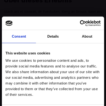
Über dieses Erlebnis
Gläich ass et souwäit, dir Fuesboken, Kleng an Grouss. dann ass
erëm Spaass u gesot.
Den Kannerfuesbal fënnt den
28. Januar 2024
an der Sportshal
zu Viichten statt.
Consent
Details
About
Ufank ass um 14 Auer.
Den DJ Hofmeister an säin Maskottchen HOFFI suergen fir gutt
This website uses cookies
Stëmmung.
We use cookies to personalise content and ads, to
provide social media features and to analyse our traffic.
Fir Iessen an Drénken ass gesuergt.
myECHO
We also share information about your use of our site with
our social media, advertising and analytics partners who
Ihre personalisierte Agenda
in nur wenigen
Kommt an verbréngt een flotten Nomëtteg mat äre Kanner.
Klicks !
may combine it with other information that you’ve
Mir freeën eis op Iech, an wënschen Iech vill Spaass.
provided to them or that they’ve collected from your use
of their services.
Weider Info‘en zu dësem Evenement fannt Dir op eisem Site:
aktiv-viichten.lu